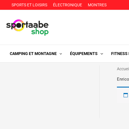
Aller
SPORTS ET LOISIRS
ÉLECTRONIQUE
MONTRES
au
contenu
CAMPING ET MONTAGNE
ÉQUIPEMENTS
FITNESS
Accuei
Enrico