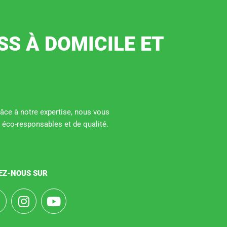
SS À DOMICILE ET
Grâce à notre expertise, nous vous
 éco-responsables et de qualité.
EZ-NOUS SUR
F
I
Y
a
n
o
s
u