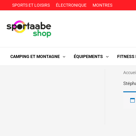
Aller
SPORTS ET LOISIRS
ÉLECTRONIQUE
MONTRES
au
contenu
CAMPING ET MONTAGNE
ÉQUIPEMENTS
FITNESS
Accuei
Stéph