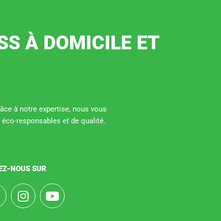
SS À DOMICILE ET
Grâce à notre expertise, nous vous
 éco-responsables et de qualité.
EZ-NOUS SUR
F
I
Y
a
n
o
s
u