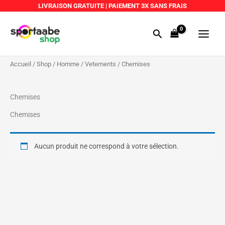
Aller
LIVRAISON GRATUITE
|
PAIEMENT 3X SANS FRAIS
au
Main
contenu
Rechercher
Menu
Accueil
/
Shop
/
Homme
/
Vetements
/ Chemises
Chemises
Chemises
Aucun produit ne correspond à votre sélection.