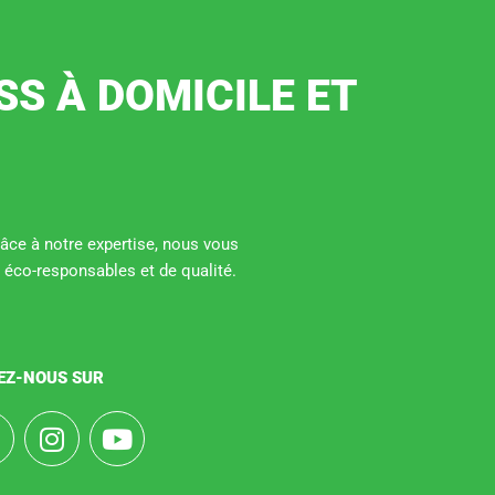
SS À DOMICILE ET
Grâce à notre expertise, nous vous
 éco-responsables et de qualité.
EZ-NOUS SUR
F
I
Y
a
n
o
s
u