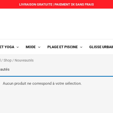
LIVRAISON GRATUITE
|
PAIEMENT 3X SANS FRAIS
 ET YOGA
MODE
PLAGE ET PISCINE
GLISSE URBAI
l
/
Shop
/ Nouveautés
autés
Aucun produit ne correspond à votre sélection.