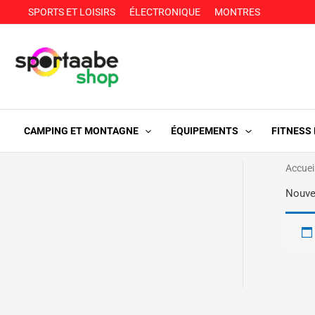
Aller
SPORTS ET LOISIRS
ÉLECTRONIQUE
MONTRES
au
contenu
CAMPING ET MONTAGNE
ÉQUIPEMENTS
FITNESS
Accuei
Nouve