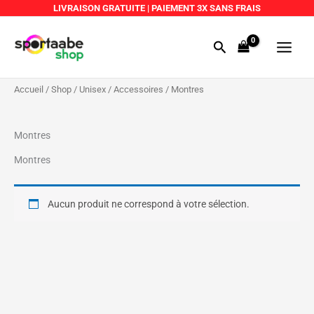
Aller
LIVRAISON GRATUITE
|
PAIEMENT 3X SANS FRAIS
au
Main
contenu
Rechercher
Menu
Accueil
/
Shop
/
Unisex
/
Accessoires
/ Montres
Montres
Montres
Aucun produit ne correspond à votre sélection.