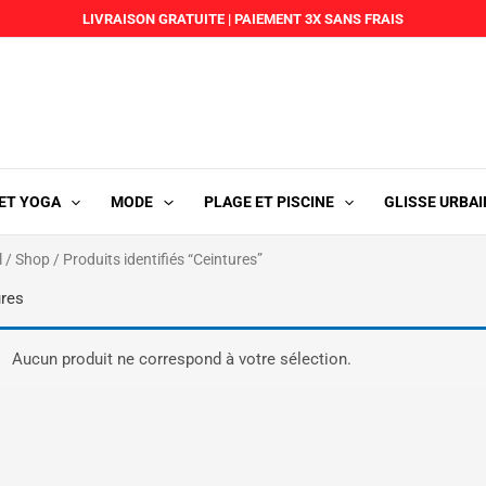
LIVRAISON GRATUITE
|
PAIEMENT 3X SANS FRAIS
 ET YOGA
MODE
PLAGE ET PISCINE
GLISSE URBAI
l
/
Shop
/ Produits identifiés “Ceintures”
ures
Aucun produit ne correspond à votre sélection.