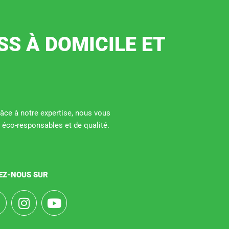
SS À DOMICILE ET
Grâce à notre expertise, nous vous
 éco-responsables et de qualité.
EZ-NOUS SUR
F
I
Y
a
n
o
s
u