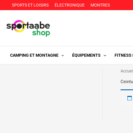
Aller
SPORTS ET LOISIRS
ÉLECTRONIQUE
MONTRES
au
contenu
CAMPING ET MONTAGNE
ÉQUIPEMENTS
FITNESS
Accuei
Ceint