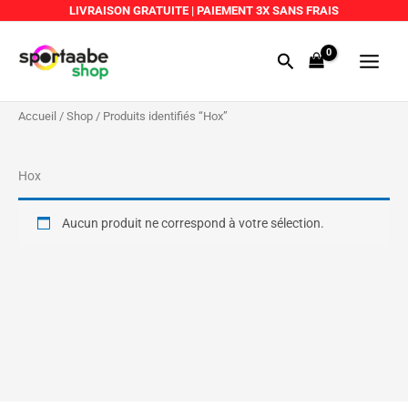
Aller
LIVRAISON GRATUITE
|
PAIEMENT 3X SANS FRAIS
au
Main
contenu
Rechercher
Menu
Accueil
/
Shop
/ Produits identifiés “Hox”
Hox
Aucun produit ne correspond à votre sélection.