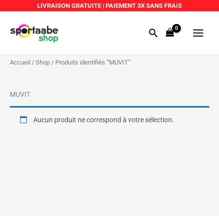
Aller
LIVRAISON GRATUITE
|
PAIEMENT 3X SANS FRAIS
au
Main
contenu
Rechercher
Menu
Accueil
/
Shop
/ Produits identifiés “MUVIT”
MUVIT
Aucun produit ne correspond à votre sélection.