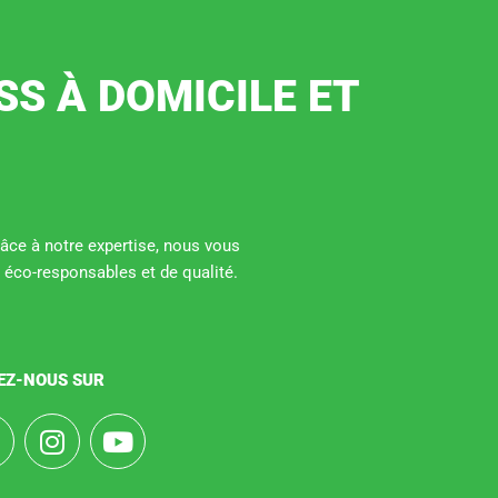
SS À DOMICILE ET
Grâce à notre expertise, nous vous
 éco-responsables et de qualité.
EZ-NOUS SUR
F
I
Y
a
n
o
s
u