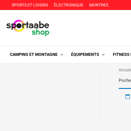
Aller
SPORTS ET LOISIRS
ÉLECTRONIQUE
MONTRES
au
contenu
CAMPING ET MONTAGNE
ÉQUIPEMENTS
FITNESS
Accuei
Poche