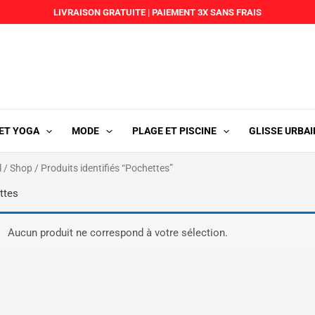
LIVRAISON GRATUITE
|
PAIEMENT 3X SANS FRAIS
 ET YOGA
MODE
PLAGE ET PISCINE
GLISSE URBAI
l
/
Shop
/ Produits identifiés “Pochettes”
ttes
Aucun produit ne correspond à votre sélection.