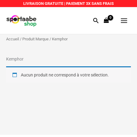
Aller
LIVRAISON GRATUITE
|
PAIEMENT 3X SANS FRAIS
au
Main
contenu
Rechercher
Menu
Accueil
/ Produit Marque / Kemphor
Kemphor
Aucun produit ne correspond à votre sélection.