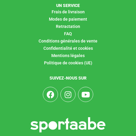
UN SERVICE
Frais de livraison
Modes de paiement
Retractation
FAQ
Conditions générales de vente
Confidentialité et cookies
Mentions légales
Politique de cookies (UE)
SUIVEZ-NOUS SUR
F
I
Y
a
n
o
c
s
u
e
t
t
b
a
u
o
g
b
o
r
e