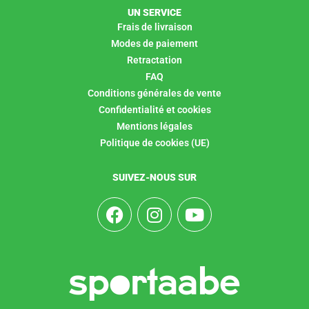
UN SERVICE
Frais de livraison
Modes de paiement
Retractation
FAQ
Conditions générales de vente
Confidentialité et cookies
Mentions légales
Politique de cookies (UE)
SUIVEZ-NOUS SUR
F
I
Y
a
n
o
c
s
u
e
t
t
b
a
u
o
g
b
o
r
e