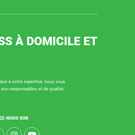
SS À DOMICILE ET
Grâce à notre expertise, nous vous
 éco-responsables et de qualité.
EZ-NOUS SUR
F
I
Y