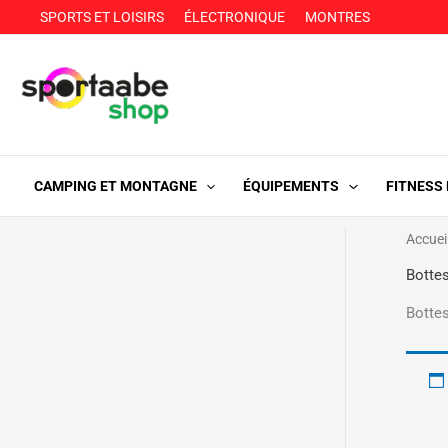
Aller
SPORTS ET LOISIRS
ÉLECTRONIQUE
MONTRES
au
contenu
CAMPING ET MONTAGNE
ÉQUIPEMENTS
FITNESS
Accuei
Botte
Botte