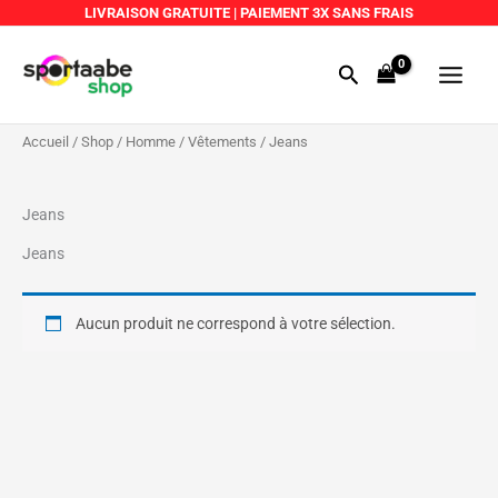
Aller
LIVRAISON GRATUITE
|
PAIEMENT 3X SANS FRAIS
au
Main
contenu
Rechercher
Menu
Accueil
/
Shop
/
Homme
/
Vêtements
/ Jeans
Jeans
Jeans
Aucun produit ne correspond à votre sélection.