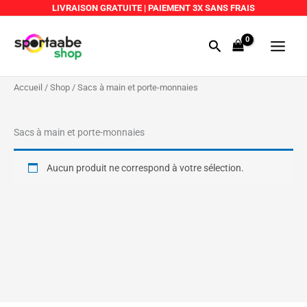
Aller
LIVRAISON GRATUITE
|
PAIEMENT 3X SANS FRAIS
au
Main
contenu
Rechercher
Menu
Accueil
/
Shop
/ Sacs à main et porte-monnaies
Sacs à main et porte-monnaies
Aucun produit ne correspond à votre sélection.