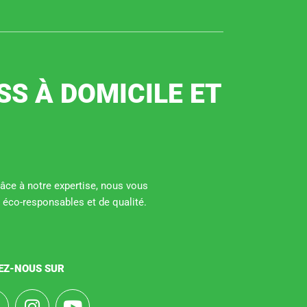
SS À DOMICILE ET
Grâce à notre expertise, nous vous
 éco-responsables et de qualité.
EZ-NOUS SUR
F
I
Y