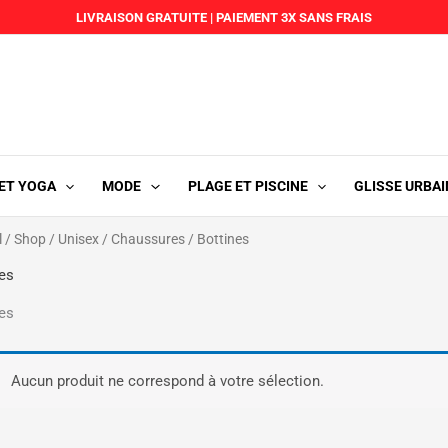
LIVRAISON GRATUITE
|
PAIEMENT 3X SANS FRAIS
 ET YOGA
MODE
PLAGE ET PISCINE
GLISSE URBAI
l
/
Shop
/
Unisex
/
Chaussures
/ Bottines
es
es
Aucun produit ne correspond à votre sélection.