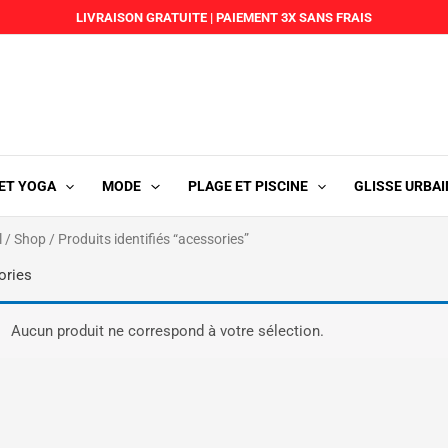
LIVRAISON GRATUITE
|
PAIEMENT 3X SANS FRAIS
 ET YOGA
MODE
PLAGE ET PISCINE
GLISSE URBAI
l
/
Shop
/ Produits identifiés “acessories”
ories
Aucun produit ne correspond à votre sélection.