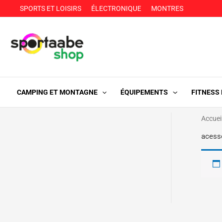
Aller
SPORTS ET LOISIRS
ÉLECTRONIQUE
MONTRES
au
contenu
CAMPING ET MONTAGNE
ÉQUIPEMENTS
FITNESS
Accuei
acess