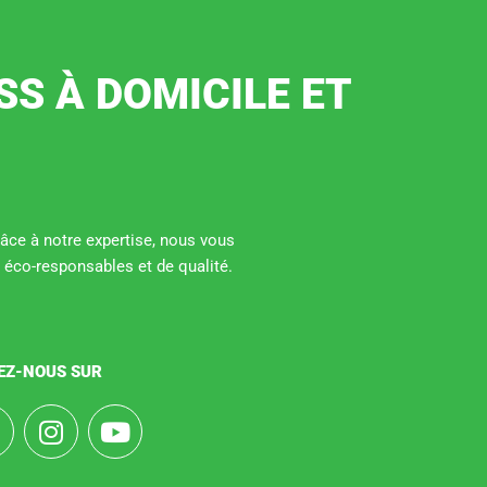
SS À DOMICILE ET
Grâce à notre expertise, nous vous
 éco-responsables et de qualité.
EZ-NOUS SUR
F
I
Y
a
n
o
s
u