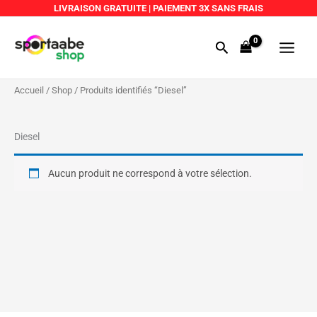
Aller
LIVRAISON GRATUITE
|
PAIEMENT 3X SANS FRAIS
au
Main
contenu
Rechercher
Menu
Accueil
/
Shop
/ Produits identifiés “Diesel”
Diesel
Aucun produit ne correspond à votre sélection.